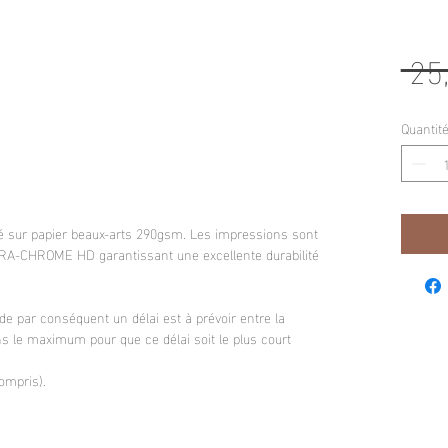
 25
.
Quantit
é sur papier beaux-arts 290gsm. Les impressions sont
RA-CHROME HD garantissant une excellente durabilité
e par conséquent un délai est à prévoir entre la
s le maximum pour que ce délai soit le plus court
compris).