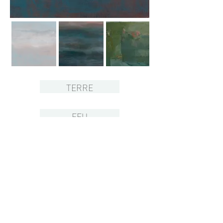
TERRE
FEU
EAU
email:
dorincebarjou@gmail.com
instagram: @dominiquerincebarjou